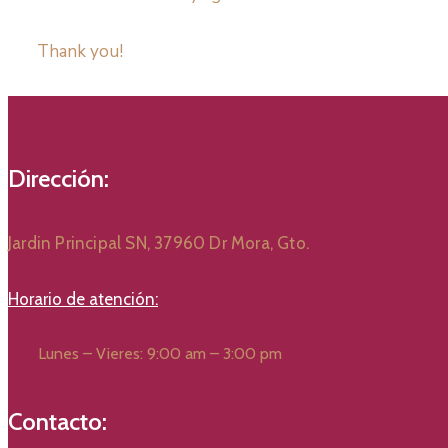
Thank you!
Dirección:
Jardin Principal SN, 37960 Dr Mora, Gto.
Horario de atención:
Lunes – Vieres: 9:00 am – 3:00 pm
Contacto: