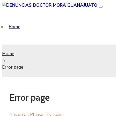
Home
Home
Error page
Error page
It is error. Please Try again.